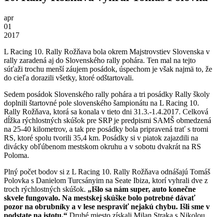
apr
01
2017
L Racing 10. Rally Rožňava bola okrem Majstrovstiev Slovenska v
rally zaradená aj do Slovenského rally pohára. Ten mal na tejto
súťaži trochu menší záujem posádok, úspechom je však najmä to, že
do cieľa dorazili všetky, ktoré odštartovali.
Sedem posádok Slovenského rally pohára a tri posádky Rally školy
doplnili štartovné pole slovenského šampionátu na L Racing 10.
Rally Rožňava, ktorá sa konala v tieto dni 31.3.-1.4.2017. Celková
dĺžka rýchlostných skúšok pre SRP je predpismi SAMŠ obmedzená
na 25-40 kilometrov, a tak pre posádky bola pripravená trať s tromi
RS, ktoré spolu tvorili 35,4 km. Posádky si v piatok zajazdili na
divácky obľúbenom mestskom okruhu a v sobotu dvakrát na RS
Poloma.
Plný počet bodov si z L Racing 10. Rally Rožňava odnášajú Tomáš
Polovka s Danielom Turcsányim na Seate Ibiza, ktorí vyhrali dve z
troch rýchlostných skúšok.
„Išlo sa nám super, auto konečne
skvele fungovalo. Na mestskej skúške bolo potrebné dávať
pozor na obrubníky a v lese nespraviť nejakú chybu. Išli sme v
podstate na istotu.“
Druhé miesto získali Milan Straka s Nikolou