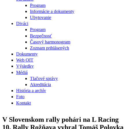
Program
Informácie a dokumenty
Ubytovanie
Diváci
Program
Bezpečnosť
Časový harmonogram
Zoznam prihlásených
Dokumenty
Web OIT
Výsledky
Médiá
Tlačové správy
Akreditácia
História a archív
Foto
Kontakt
V Slovenskom rally pohári na L Racing
10. Rally Rožňava vyhral Tomáš Polovka