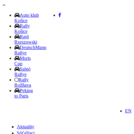
Skočiť na hlavný obsah
Auto klub
Košice
Rally
Košice
Rajd
Rzeszowski
DeutschMann
Rallye
Moris
Cup
Salgó
Rallye
Rally
Rožňava
Peking
to Paris
EN
Aktuality
Súťažiaci