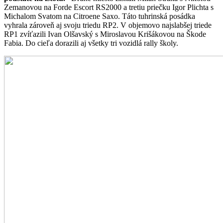
Zemanovou na Forde Escort RS2000 a tretiu priečku Igor Plichta s
Michalom Svatom na Citroene Saxo. Táto tuhrinská posádka
vyhrala zároveň aj svoju triedu RP2. V objemovo najslabšej triede
RP1 zvíťazili Ivan Olšavský s Miroslavou Krišákovou na Škode
Fabia. Do cieľa dorazili aj všetky tri vozidlá rally školy.